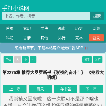
手打小说网
搜索
首页
玄幻
武侠
都市
历史
网游
科幻
言情
其他
排行
完本
登录
追看新章节，下载本站客户端无广告APP
↓↓↓
字体
大
中
小
换手
关灯
第2275章 推荐大罗罗新书《崇祯的奋斗！》-《抢救大
明朝》
上一章
目录
存书签
下一章
我崇祯又回来啦！这一次朕可不是那个啥也
不懂，只会让你们这帮老奸巨猾的奸佞蒙蔽的小