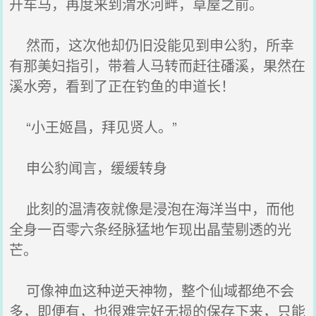
开车马，再度来到渭水河畔，草屋之前。
然而，这次他却仍旧没能见到申公豹，所幸
有那美妇指引，带着人马转而赶往磻溪，果然在
溪水旁，看到了正在钓鱼的申道长！
“小王姬昌，拜见贤人。”
申公豹闻言，缓缓转身
此刻的温清夜就像是浸泡在海洋当中，而他
全身一百零六条经脉猛地乍现出晶莹剔透的光
芒。
可像神血这种逆天神物，整个仙域都绝不会
多，即便有，也很难完好无损的保存下来，只能