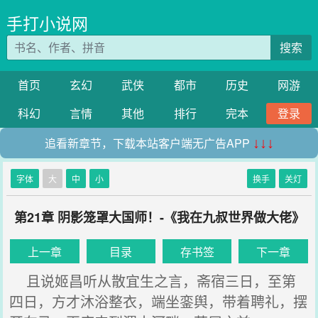
手打小说网
搜索
首页
玄幻
武侠
都市
历史
网游
科幻
言情
其他
排行
完本
登录
追看新章节，下载本站客户端无广告APP
↓↓↓
字体
大
中
小
换手
关灯
第21章 阴影笼罩大国师！-《我在九叔世界做大佬》
上一章
目录
存书签
下一章
且说姬昌听从散宜生之言，斋宿三日，至第
四日，方才沐浴整衣，端坐銮舆，带着聘礼，摆