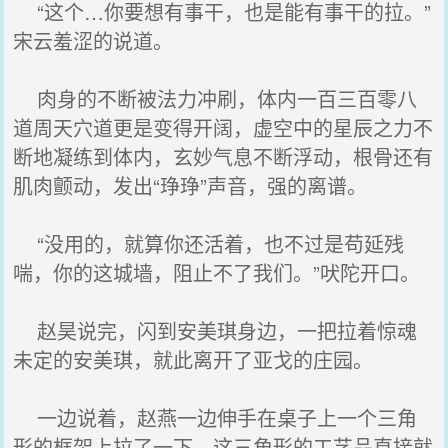
“这个…你要想有事干，也是能有事干的拉。”
宋云羞涩的说道。
肉身的不断被法力冲刷，体内一百三百零八
道周天穴道更是变得开阔，虚空中的星辰之力不
断地凝练到体内，玄妙气息不断浮动，根骨还有
肌肉颤动，发出“琤琤”声音，强的离谱。
“没用的，就算你还活着，也不过是苟延残
喘，你的这城墙，阻止不了我们。”吠陀开口。
赵昊说完，闪到安美琪身边，一把拉着惊魂
未定的安美琪，就此离开了亚戈的庄园。
一边说着，赵燕一边伸手在桌子上一个三角
形的框架上拉了一下，这三角形的工艺品直接就