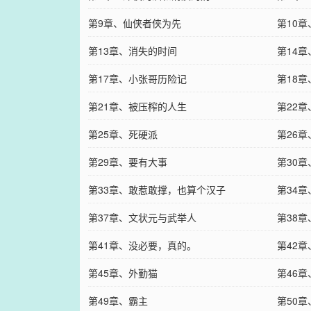
第9章、仙侠者侠为先
第10
第13章、消失的时间
第14
第17章、小张哥历险记
第18
第21章、被压榨的人生
第22
第25章、死硬派
第26
第29章、要有大事
第30
第33章、敢惹敢撑，也算个汉子
第34
第37章、文状元与武举人
第38
第41章、没必要，真的。
第42章
第45章、外勤猫
第46
第49章、霸主
第50