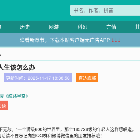
市
历史
网游
科幻
言情
其
追看新章节，下载本站客户端无广告APP
↓↓↓
办
人生该怎么办
更新时间：2025-11-17 18:38:56
直达底部
搜《歧路星空》
阅读
无敌。”一个满级600的世界里，那个185728级的年轻人这样感叹道。
的话请不要忘记向您QQ群和微博微信里的朋友推荐哦！