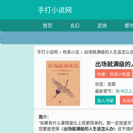
手打小说网
首页
玄幻
武侠
都
手打小说网
>
修真小说
> 出场就满级的人生该怎么
出场就满级的
作者：
伴读小牧童
状态：连载
最新章节：
新书已上
加入书架
点击
简介：
“如果有什么事情是比上班更简单的，那一定就是天下
您要是觉得《
出场就满级的人生该怎么办
》还不错