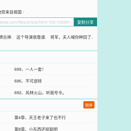
物资来自祖国
/
复制分享
牌古神
、
这个导演很靠谱
、
将军，夫人喊你种田了
、
699、一人一套！
696、不可逆转
692、风林火山，听我号令。
倒序
第4章、天王老子来了也不行
第8章、小东西还挺聪明