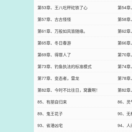
第53章、王八吃秤砣铁了心
第54
第57章、古古怪怪
第58
第61章、万般如风皆随缘。
第62
第65章、冬日春游
第66
第69章、得罪人了
第70
第73章、钓鱼执法的标准模式
第74
第77章、变态者，雷龙
第78
第82章、今时不比往日，窝囊啊！
第82
85、有朋自归来
86、
89、鬼王花子
90、
93、省港凶宅
94、