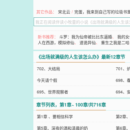
其它作品：
宋北云
/
完蛋，我来到自己写的垃圾书
新书推荐：
斗罗：我为仙帝被比比东逼婚
、
我的女
人在西游，模拟修仙
、
道诡异仙
、
重生之我是二哈
《出场就满级的人生该怎么办》最新12章节
702、大结局
701、
今天请个假
698、
695、世界观察者
694
章节列表，第1章~ 100章/共716章
第1章 、要相信科学
第2章
第5章、深夜的酒和清晨的奶
第6章