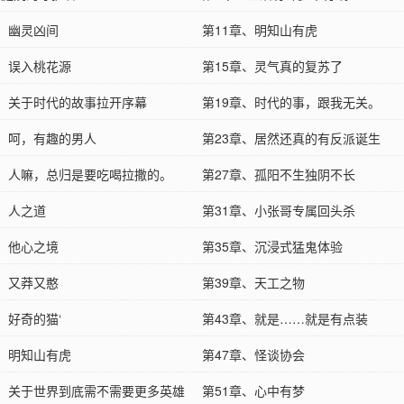
章、幽灵凶间
第11章、明知山有虎
章、误入桃花源
第15章、灵气真的复苏了
章、关于时代的故事拉开序幕
第19章、时代的事，跟我无关。
章、呵，有趣的男人
第23章、居然还真的有反派诞生
章、人嘛，总归是要吃喝拉撒的。
第27章、孤阳不生独阴不长
章、人之道
第31章、小张哥专属回头杀
章、他心之境
第35章、沉浸式猛鬼体验
章、又莽又憨
第39章、天工之物
、好奇的猫‘
第43章、就是……就是有点装
章、明知山有虎
第47章、怪谈协会
章、关于世界到底需不需要更多英雄
第51章、心中有梦