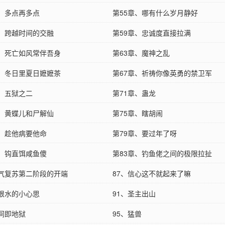
章、多点再多点
第55章、哪有什么岁月静好
章、跨越时间的交融
第59章、忠诚度直接拉满
章、死亡如风常伴吾身
第63章、魔神之乱
章、冬日里夏日嬷嬷茶
第67章、祈祷你像英勇的禁卫军
章、五狱之二
第71章、蛊龙
章、黄蝶儿和尸解仙
第75章、瞎胡闹
章、趁他病要他命
第79章、要过年了呀
章、钩直饵咸鱼傻
第83章、钓鱼佬之间的极限拉扯
灵气复苏第二阶段的开端
87、信心这不就起来了嘛
无根水的小心思
91、圣主出山
人间即地狱
95、猛兽