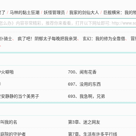
里了
/
马林的黏土狂潮
/
妖怪管理员
/
我家的剑仙大人
/
巨舰横宋：我的
仆骑士
、
疯了吧！阴郁太子每晚把我亲哭
、
玄幻：我的修为全靠借
、
冒
、
炉火噼啪
700、闻有花香
春
697、没用的东西
、安安静静的当个美男子
693、我急啊，兄弟
、叫我的名
第3章、迷之网友
、庭院的守护者
第7章、生活有许多平行线