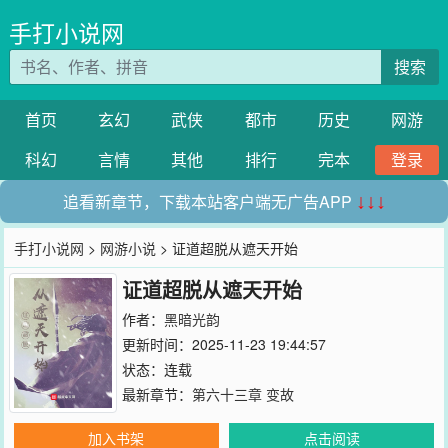
手打小说网
搜索
首页
玄幻
武侠
都市
历史
网游
科幻
言情
其他
排行
完本
登录
追看新章节，下载本站客户端无广告APP
↓↓↓
手打小说网
>
网游小说
> 证道超脱从遮天开始
证道超脱从遮天开始
作者：
黑暗光韵
更新时间：2025-11-23 19:44:57
状态：连载
最新章节：
第六十三章 变故
加入书架
点击阅读