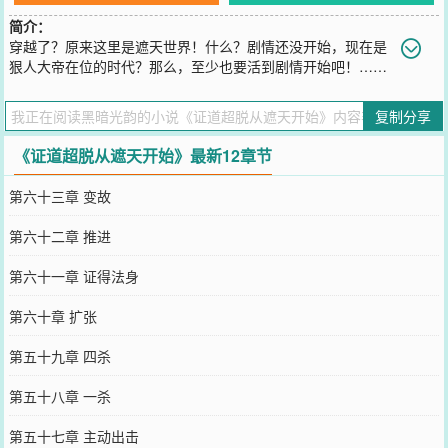
简介：
穿越了？原来这里是遮天世界！什么？剧情还没开始，现在是
狠人大帝在位的时代？那么，至少也要活到剧情开始吧！……
这是一个从紫微出发，追求长生超脱的故事！诸天流，主世界遮天
您要是觉得《
证道超脱从遮天开始
》还不错的话请不要忘记向您QQ群
复制分享
和微博微信里的朋友推荐哦！
《证道超脱从遮天开始》最新12章节
第六十三章 变故
第六十二章 推进
第六十一章 证得法身
第六十章 扩张
第五十九章 四杀
第五十八章 一杀
第五十七章 主动出击