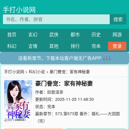
手打小说网
搜索
首页
玄幻
武侠
都市
历史
网游
科幻
言情
其他
排行
完本
登录
追看新章节，下载本站客户端无广告APP
↓↓↓
手打小说网
>
科幻小说
> 豪门眷宠：家有神秘妻
豪门眷宠：家有神秘妻
作者：
跃歌清茶
更新时间：2025-11-25 11:48:30
状态：完本
最新章节：
573.第573章 番外：婚礼——大团圆
（完）