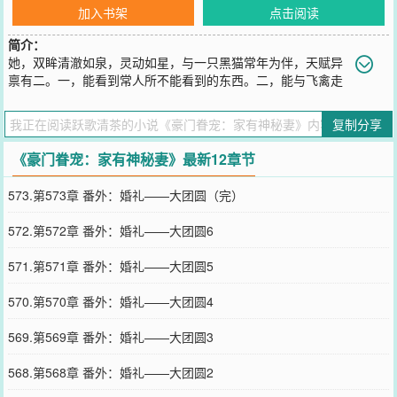
加入书架
点击阅读
简介：
她，双眸清澈如泉，灵动如星，与一只黑猫常年为伴，天赋异
禀有二。一，能看到常人所不能看到的东西。二，能与飞禽走
兽交流。被父母视为不详，被遗弃，被利用。医院失踪，电梯重逢，
纯真归来，华丽登场，被记者围堵、逼问，水灵悠惊恐不已，本能寻
复制分享
找唯一熟悉的背影。季如风扒开人群，紧紧护她在怀，目光凌厉如
锋：“仅凭我爱她，她是我的妻这一条，你们就没权利质问她！”
《豪门眷宠：家有神秘妻》最新12章节
您要是觉得《
豪门眷宠：家有神秘妻
》还不错的话请不要忘记向您QQ
群和微博微信里的朋友推荐哦！
573.第573章 番外：婚礼——大团圆（完）
572.第572章 番外：婚礼——大团圆6
571.第571章 番外：婚礼——大团圆5
570.第570章 番外：婚礼——大团圆4
569.第569章 番外：婚礼——大团圆3
568.第568章 番外：婚礼——大团圆2