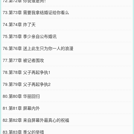
72.第72章 你说谁是狗！
73.第73章 需要我拿结婚证给你看么
74.第74章 炸了天
75.第75章 季少亲自公布婚讯
76.第76章 送上此生只为你一人的浪漫
77.第77章 被记者围攻
78.第78章 父子再起争执1
79.第79章 父子再起争执2
80.第80章 华丽回归
81.第81章 屏幕内外
82.第82章 来自屏幕外最真心的祝福
83.第83章 季父的举措