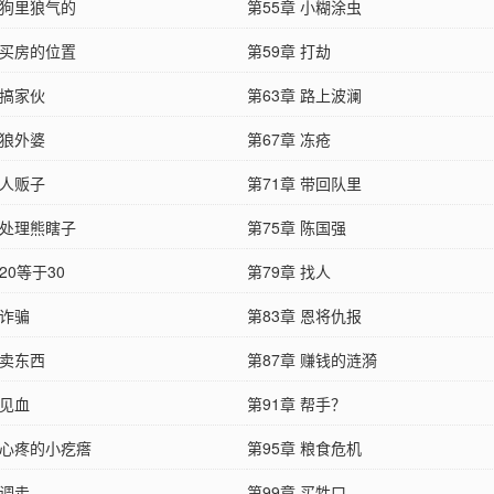
 狗里狼气的
第55章 小糊涂虫
 买房的位置
第59章 打劫
 搞家伙
第63章 路上波澜
 狼外婆
第67章 冻疮
 人贩子
第71章 带回队里
 处理熊瞎子
第75章 陈国强
 20等于30
第79章 找人
 诈骗
第83章 恩将仇报
 卖东西
第87章 赚钱的涟漪
 见血
第91章 帮手？
 心疼的小疙瘩
第95章 粮食危机
 调走
第99章 买牲口