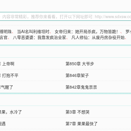
缠明珠
、
当AI名叫利维坦时
、
女帝归来：她开局杀疯，万物皆跪！
、
罗
言官
、
八零恶婆婆：我靠发疯治全家
、
凡人修仙：从废丹房杂役开始
、
章 上帝啊
第850章 大爷步
章 打抱不平
第846章架子
章气醒了
第842章鬼鬼祟祟
 果果，水冷了
第3章 不想哭
相遇
第7章 果果最快了