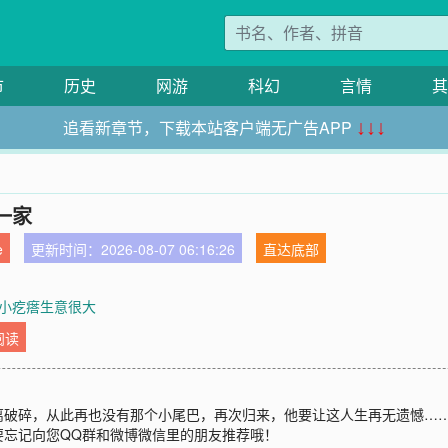
市
历史
网游
科幻
言情
其
追看新章节，下载本站客户端无广告APP
↓↓↓
一家
e
更新时间：2026-08-07 06:16:26
直达底部
章 小疙瘩生意很大
阅读
离破碎，从此再也没有那个小尾巴，再次归来，他要让这人生再无遗憾…
要忘记向您QQ群和微博微信里的朋友推荐哦！