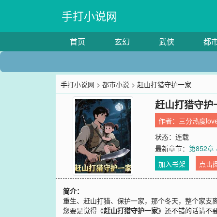
手打小说网
首页
玄幻
武侠
都
手打小说网
>
都市小说
> 赶山打猎守护一家
赶山打猎守护
作者：
三分热度lov
状态：连载
最新章节：
第852
加入书架
点击
简介：
重生、赶山打猎、保护一家，那个冬天，整个家支
您要是觉得《
赶山打猎守护一家
》还不错的话请不