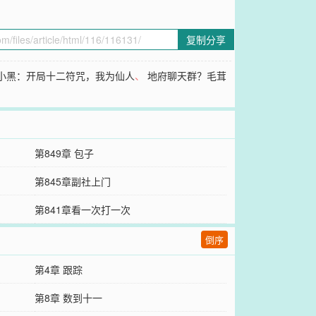
复制分享
小黑：开局十二符咒，我为仙人
、
地府聊天群？毛茸
第849章 包子
第845章副社上门
第841章看一次打一次
倒序
第4章 跟踪
第8章 数到十一