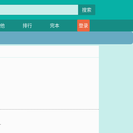
搜索
他
排行
完本
登录
…