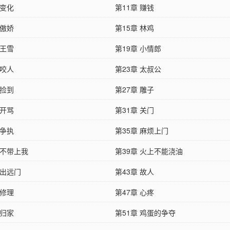
 变化
第11章 赚钱
 傲娇
第15章 林鸡
 王雪
第19章 小情郎
 咬人
第23章 太叔公
 捡到
第27章 雕子
 开骂
第31章 关门
 争执
第35章 麻烦上门
 不带上我
第39章 火上不能浇油
 出远门
第43章 故人
 修理
第47章 心疼
 归家
第51章 鸡蛋的争夺