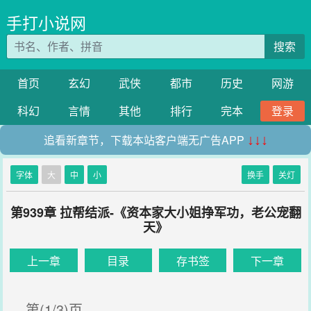
手打小说网
搜索
首页
玄幻
武侠
都市
历史
网游
科幻
言情
其他
排行
完本
登录
追看新章节，下载本站客户端无广告APP
↓↓↓
字体
大
中
小
换手
关灯
第939章 拉帮结派-《资本家大小姐挣军功，老公宠翻
天》
上一章
目录
存书签
下一章
第(1/3)页