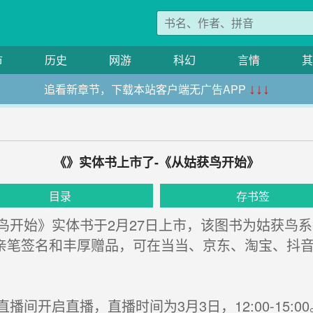
市
历史
网游
科幻
言情
其
追看新章节，下载本站客户端无广告APP
↓↓↓
《》实体书上市了-《从姑获鸟开始》
目录
存书签
开始》实体书于2月27日上市，该图书为姑获鸟系
亲笔签名和丰厚赠品，可在当当、京东、淘宝、抖
开启直播，直播时间为3月3日，12:00-15:00