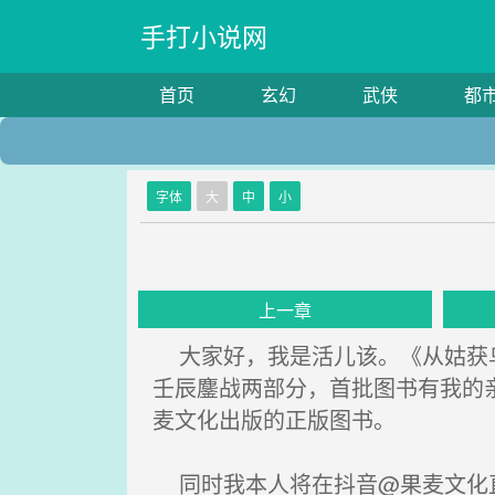
手打小说网
首页
玄幻
武侠
都
字体
大
中
小
上一章
大家好，我是活儿该。《从姑获鸟
壬辰鏖战两部分，首批图书有我的
麦文化出版的正版图书。
同时我本人将在抖音@果麦文化直播间