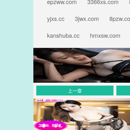
epzww.com 3366xs.com 80
yjxs.cc 3jwx.com 8pzw.co
kanshuba.cc hmxsw.com 7
上一章