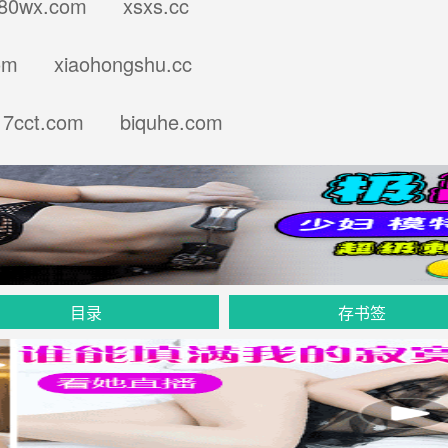
wx.com xsxs.cc
m xiaohongshu.cc
cct.com biquhe.com
目录
存书签