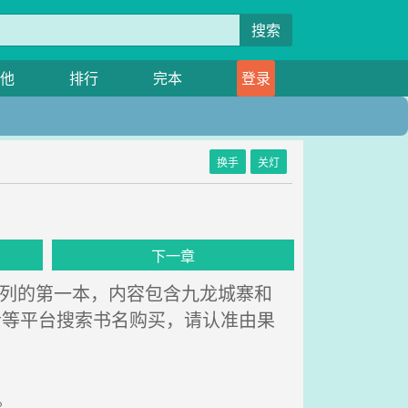
搜索
他
排行
完本
登录
换手
关灯
下一章
列的第一本，内容包含九龙城寨和
音等平台搜索书名购买，请认准由果
。