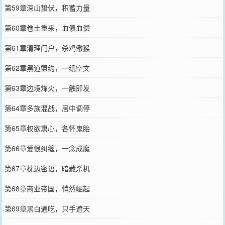
第59章深山蛰伏，积蓄力量
第60章卷土重来，血债血偿
第61章清理门户，杀鸡儆猴
第62章黑道盟约，一纸空文
第63章边境烽火，一触即发
第64章多族混战，居中调停
第65章权欲熏心，各怀鬼胎
第66章爱恨纠缠，一念成魔
第67章枕边密语，暗藏杀机
第68章商业帝国，悄然崛起
第69章黑白通吃，只手遮天