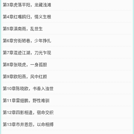
第3章虎落平阳，龙藏浅滩
第4章红嘴鸥归，情义生根
第5章滇南雨，乱世生
第6章穷街陋巷，少年挣扎
第7章混迹江湖，刀光乍现
第8章张晓虎，一身孤胆
第9章欧阳燕，风中红颜
第10章陈晓欧，书香入浊世
第11章雷翅鹏，野性难驯
第12章四影相逢，宿命交织
第13章市井恩怨，以命相搏