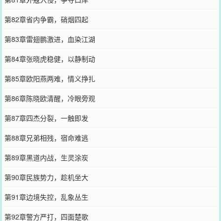
第82章省内争霸，硝烟四起
第83章雷翅鹏激进，血染江湖
第84章张晓虎稳健，以静制动
第85章欧阳燕两难，情义挣扎
第86章陈晓欧清醒，冷眼旁观
第87章四杰分裂，一触即发
第88章兄弟相残，宿命难逃
第89章黑道内战，生灵涂炭
第90章民族势力，趁机坐大
第91章边境失控，乱象丛生
第92章警方严打，四面楚歌