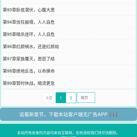
第93章卧底潜伏，心腹大患
第94章信任崩塌，人人自危
第95章暗杀连环，人人自危
第96章红颜祸水，还是红颜劫
第97章家族覆灭，恩怨了结
第98章绝地反击，以命换命
第99章暂时休战，暗流更急
1/2
1
2
追看新章节，下载本站客户端无广告APP
↓↓↓
本站所有收录的内容均来自互联网，如有侵权我们将尽快删除。