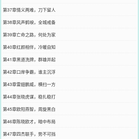
第37章情义两难，刀下留人
第38章风声鹤唳，全城戒备
第39章亡命之路，何处为家
第40章红颜相伴，冷暖自知
第41章黑道洗牌，群雄并起
第42章口岸争霸，谁主沉浮
第43章雷翅鹏威，横扫一方
第44章张晓虎谋，稳扎稳打
第45章欧阳燕智，周旋黑白
第46章陈晓欧才，暗中布局
第47章四杰联手，势不可挡