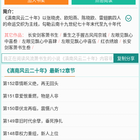
简介：
《滇南风云二十年》以张晓虎、欧阳燕、陈晓欧、雷翅鹏四人
的命运交织为主线，勾勒云南十九世纪七十年末代至九十年代
黑道风云的起落沉浮，扎根多民族聚居与边境口岸的地域特色。上世
其它作品：
长安剑客萧书生
/
重生之手握古风闯京城
/
左眼见飘心
纪七十年代末，雷翅虎凭狠辣崛起，掌控边境非法交易；张晓虎紧随
中喜叁
/
左眼见飘心中喜肆
/
左眼见飘心中喜伍
/
红衣绣娘
/
长安
其后，以智谋游走于各股势力之间，两人既有合作也有殊死博弈。欧
剑客萧书生叁
/
阳燕以女性视角打破黑道格局，凭胆识涉足灰色地带，在男性主导的
江湖中争得一席之地；陈晓欧则在黑白边缘摇摆，见证帮派暴力与权
复制分享
力更迭，也曾深陷保护伞与黑恶势力的勾结泥潭。故事串联平远严打
等关键节点，刻画四人在欲望、义气与良知中的挣扎，从街头混斗到
《滇南风云二十年》最新12章节
商业洗白，从武装对抗到扫黑风暴，终以黑恶势力覆灭收尾，既还原
云南黑道的真实生态，也藏着对人性善恶与法治进步的深刻叩问。
第152章情断义绝，再无回头
您要是觉得《
滇南风云二十年
》还不错的话请不要忘记向您QQ群和微
博微信里的朋友推荐哦！
第151章爱恨重燃，物是人非
第150章伏龙再临，震慑八方
第149章旧时代余孽，垂死挣扎
第148章权力重组，新人上位