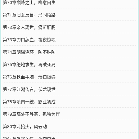
第70章巅峰之上，寒意自生
第71章旧友反目，形同陌路
第72章亲人离世，痛断肝肠
第73章刀口舔血，夜夜惊魂
第74章阴谋连环，防不胜防
第75章绝地求生，再破死局
第76章铁血手腕，清扫障碍
第77章江湖传言，伏龙现世
第78章滇南一统，霸业初成
第79章高处不胜寒，孤独为伴
第80章龙抬头，风云动
第81章外寇入侵，争夺口岸