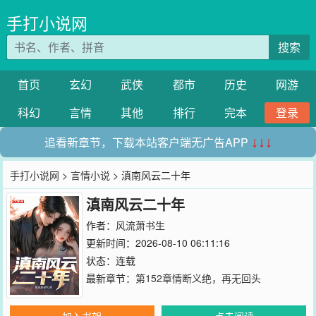
手打小说网
搜索
首页
玄幻
武侠
都市
历史
网游
科幻
言情
其他
排行
完本
登录
追看新章节，下载本站客户端无广告APP
↓↓↓
手打小说网
>
言情小说
> 滇南风云二十年
滇南风云二十年
作者：
风流萧书生
更新时间：2026-08-10 06:11:16
状态：连载
最新章节：
第152章情断义绝，再无回头
加入书架
点击阅读