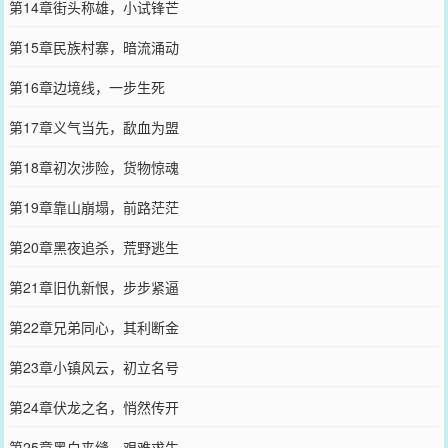
第14章街头称雄，小试锋芒
第15章民族村寨，暗流涌动
第16章边境线，一步生死
第17章义气当先，歃血为盟
第18章初次涉险，货物惊魂
第19章靠山崩塌，前路茫茫
第20章黑夜追杀，荒野逃生
第21章旧仇新恨，步步紧逼
第22章兄弟同心，其利断金
第23章小镇风云，初立名号
第24章伏龙之名，悄然传开
第25章黑白夹缝，艰难求生