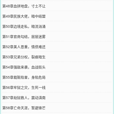
第48章血拼地盘，寸土不让
第49章民族大佬，暗中结盟
第50章边境走私，暗流汹涌
第51章官商勾结，层层迷雾
第52章美人恩重，情债难还
第53章兄弟分权，裂痕暗生
第54章强敌来袭，血战街头
第55章栽赃陷害，身陷危局
第56章牢狱之灾，生死一线
第57章劫狱救人，震动滇南
第58章亡命天涯，暂避锋芒