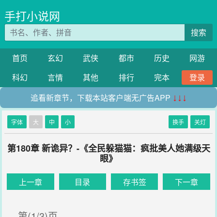
手打小说网
搜索
首页
玄幻
武侠
都市
历史
网游
科幻
言情
其他
排行
完本
登录
追看新章节，下载本站客户端无广告APP
↓↓↓
字体
大
中
小
换手
关灯
第180章 新诡异？-《全民躲猫猫：疯批美人她满级天
眼》
上一章
目录
存书签
下一章
第(1/3)页