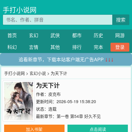
手打小说网
搜索
首页
玄幻
武侠
都市
历史
网游
科幻
言情
其他
排行
完本
登录
追看新章节，下载本站客户端无广告APP
↓↓↓
手打小说网
>
玄幻小说
> 为天下计
为天下计
作者：
皮克布
更新时间：2026-05-19 15:38:20
状态：连载
最新章节：
第一卷 第54章 好久不见
加入书架
点击阅读