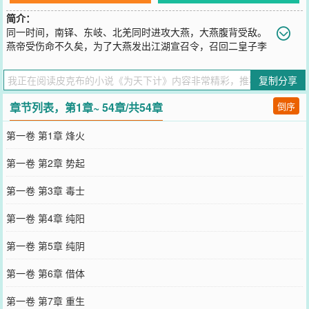
简介：
同一时间，南铎、东岐、北羌同时进攻大燕，大燕腹背受敌。
燕帝受伤命不久矣，为了大燕发出江湖宣召令，召回二皇子李
星盏继承大统。一时间，江湖之中暗流涌动，有救人的，也有.....杀人
的
复制分享
您要是觉得《
为天下计
》还不错的话请不要忘记向您QQ群和微博微信
里的朋友推荐哦！
章节列表，第1章~ 54章/共54章
倒序
第一卷 第1章 烽火
第一卷 第2章 势起
第一卷 第3章 毒士
第一卷 第4章 纯阳
第一卷 第5章 纯阴
第一卷 第6章 借体
第一卷 第7章 重生