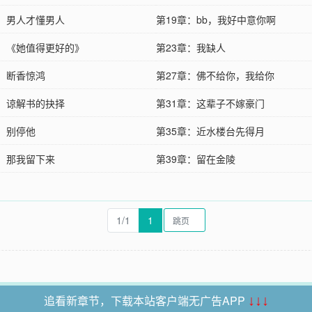
章：男人才懂男人
第19章：bb，我好中意你啊
章：《她值得更好的》
第23章：我缺人
章：断香惊鸿
第27章：佛不给你，我给你
章：谅解书的抉择
第31章：这辈子不嫁豪门
章：别停他
第35章：近水楼台先得月
章：那我留下来
第39章：留在金陵
1/1
1
追看新章节，下载本站客户端无广告APP
↓↓↓