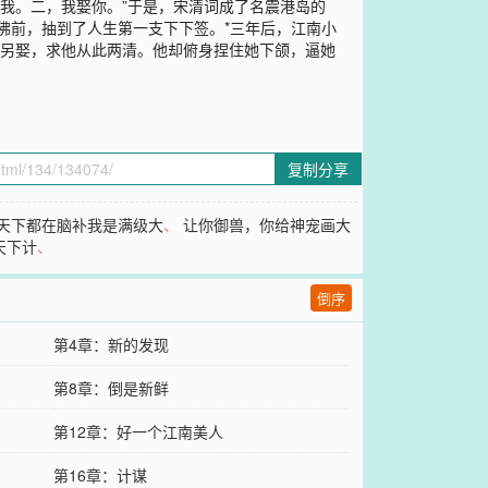
我。二，我娶你。”于是，宋清词成了名震港岛的
在佛前，抽到了人生第一支下下签。*三年后，江南小
他另娶，求他从此两清。他却俯身捏住她下颌，逼她
复制分享
天下都在脑补我是满级大
、
让你御兽，你给神宠画大
天下计
、
倒序
第4章：新的发现
第8章：倒是新鲜
第12章：好一个江南美人
第16章：计谋