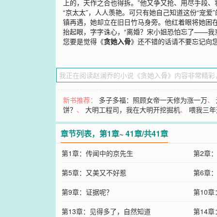
上的，天作之合也得拆。”他又争又抢、用尽手段、
“京太太”，人人羡艳。可只有她自己知道这份“宠
镇再遇，她却立在旧日竹马身旁。他红着眼将她困在
抬起眼，字字诛心，“离婚？宋小姐恐怕忘了——我京
您要是觉得《
贪她入骨
》还不错的话请不要忘记向
新书推荐：
多子多福：照顾女帝一天修为涨一万
、
饼？
、
大明工程司，我在大明开挖掘机
、
喂我三年
章节列表，第1章~ 41章/共41章
第1章：传闻中的京先生
第2章
第5章：又美又不好惹
第6章
第9章：证据呢？
第10
第13章：见得多了，自然知道
第14