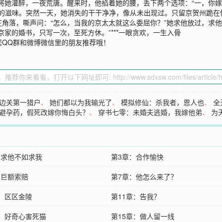
将她灌醉，一夜荒唐。醒来时，他掐着她的腰，丢下两个选项：“一，你嫁
爱”的滋味。突然一天，她消失的干干净净，像从未出现过。只留京贺州跪
角落，嘶声问：“怎么，当我的京太太就这么委屈你？”她求他放过，求
家的婚书，只写一次，至死方休。”***一眼贪欢，一生入骨
您QQ群和微博微信里的朋友推荐哦！
边关第一猎户
、
她们都以为我输光了
、
模拟修仙：杀我者，恩人也
、
全
避孕药，假死改嫁你悔白头？
、
穿书七零：未婚夫逃婚，我嫁他弟
、
为
：求他不如求我
第3章：合作愉快
：巨额索赔
第7章：他怎么来了？
章：区区金陵
第11章：告我？
章：好奇心害死猫
第15章：做人留一线