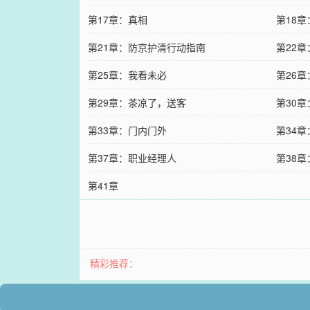
第17章：真相
第18
第21章：防京护清行动指南
第22
第25章：我看未必
第26
第29章：茶凉了，送客
第30
第33章：门内门外
第34
第37章：职业经理人
第38
第41章
精彩推荐：