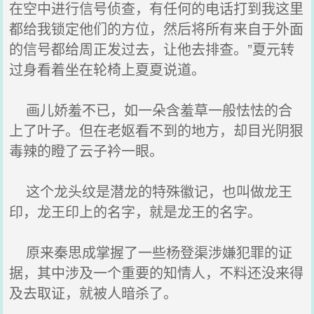
在空中进行信号侦查，有任何的电话打到我这里
都给我锁定他们的方位，然后将所有来自于外面
的信号都给周正发过去，让他去排查。”夏元转
过身看着坐在轮椅上夏夏说道。
画儿娇羞不已，如一朵含羞草一般怯怯的合
上了叶子。但在老妪看不到的地方，却目光阴狠
毒辣的瞪了云子衿一眼。
这个龙头纹是潜龙的特殊徽记，也叫做龙王
印，龙王印上的名字，就是龙王的名字。
原来秦思成掌握了一些杨登渠涉嫌犯罪的证
据，其中涉及一个重要的知情人，不料还没来得
及去取证，就被人暗杀了。