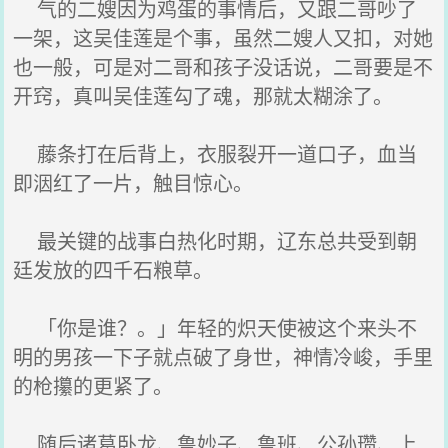
气的二嫂因为鸡蛋的事情后，又跟二哥吵了
一架，这吴佳莲是个事，虽然二嫂人又扣，对她
也一般，可是对二哥和孩子没话说，二哥要是不
开窍，真叫吴佳莲勾了魂，那就太糊涂了。
藤条打在后背上，衣服裂开一道口子，血当
即洇红了一片，触目惊心。
最关键的战事白热化时期，辽东总共受到朝
廷发放的四千石粮草。
「你是谁？。」年轻的炽天使被这个来头不
明的男孩一下子就点破了身世，神情冷峻，手里
的枪攥的更紧了。
随后诸葛卧龙、鲁妙子、鲁班、公孙瓒、上