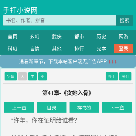
手打小说网
搜索
首页
玄幻
武侠
都市
历史
网游
科幻
言情
其他
排行
完本
登录
追看新章节，下载本站客户端无广告APP
↓↓↓
字体
大
中
小
换手
关灯
第41章-《贪她入骨》
上一章
目录
存书签
下一章
“许年，你在证明给谁看？