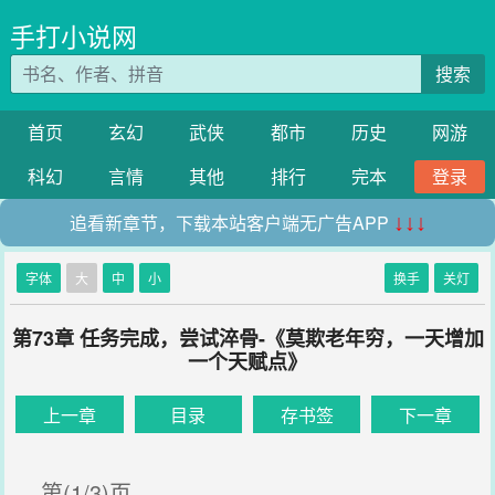
手打小说网
搜索
首页
玄幻
武侠
都市
历史
网游
科幻
言情
其他
排行
完本
登录
追看新章节，下载本站客户端无广告APP
↓↓↓
字体
大
中
小
换手
关灯
第73章 任务完成，尝试淬骨-《莫欺老年穷，一天增加
一个天赋点》
上一章
目录
存书签
下一章
第(1/3)页