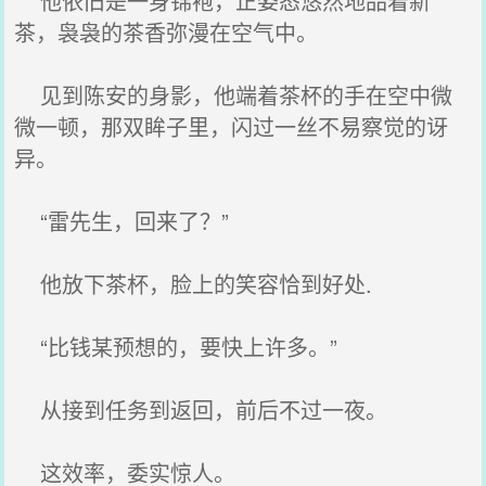
他依旧是一身锦袍，正姿态悠然地品着新
茶，袅袅的茶香弥漫在空气中。
见到陈安的身影，他端着茶杯的手在空中微
微一顿，那双眸子里，闪过一丝不易察觉的讶
异。
“雷先生，回来了？”
他放下茶杯，脸上的笑容恰到好处.
“比钱某预想的，要快上许多。”
从接到任务到返回，前后不过一夜。
这效率，委实惊人。