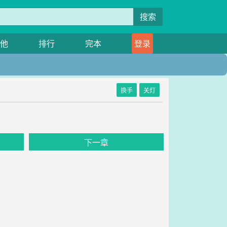
搜索
他
排行
完本
登录
换手
关灯
下一章