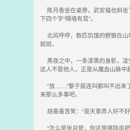
陈月香坐在桌旁，武安福也斜坐下
下四个字“隔墙有耳”。
北风呼呼，数匹饥饿的野狼在山坳
就班。
黑夜之中，一条漆黑的身影，凌空
这人不是他人，正是从魔血山脉中
“放……”黎子辰连叫都叫不出来
来那么多事吧。
胡喜喜苦笑：“是天意弄人好不好
“怎么是张总管，你这是哪阵风把