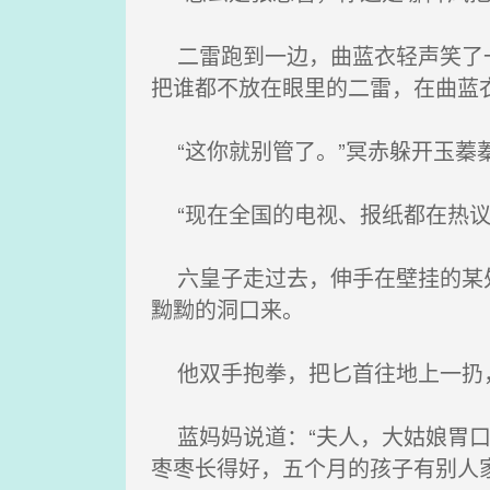
二雷跑到一边，曲蓝衣轻声笑了一
把谁都不放在眼里的二雷，在曲蓝
“这你就别管了。”冥赤躲开玉蓁
“现在全国的电视、报纸都在热议
六皇子走过去，伸手在壁挂的某处
黝黝的洞口来。
他双手抱拳，把匕首往地上一扔
蓝妈妈说道：“夫人，大姑娘胃口
枣枣长得好，五个月的孩子有别人