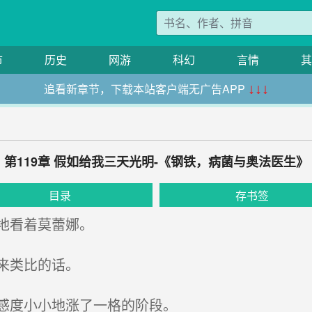
市
历史
网游
科幻
言情
其
追看新章节，下载本站客户端无广告APP
↓↓↓
第119章 假如给我三天光明-《钢铁，病菌与奥法医生》
目录
存书签
地看着莫蕾娜。
来类比的话。
感度小小地涨了一格的阶段。