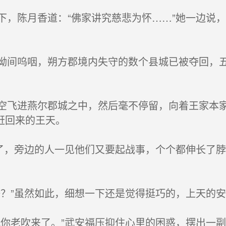
，陈月香道：“佛家讲究慈悲为怀……”她一边说
间呜咽，朔方郡境内失守的数个县城已被夺回，五
飞进燕尔郡城之中，然后毫不停留，向着王家本家
赶回来的王天。
了，旁边的人一见他们又要起战事，个个都伸长了
？”虽然如此，细想一下还是觉得挺巧的，上天的
你老吹来了。”武安福压抑住心里的困惑，摆出一副