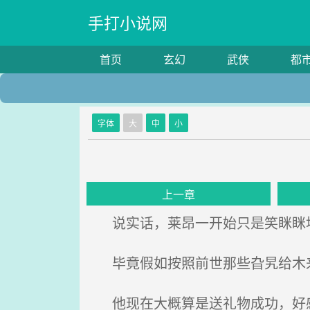
手打小说网
首页
玄幻
武侠
都
字体
大
中
小
上一章
说实话，莱昂一开始只是笑眯眯
毕竟假如按照前世那些旮旯给木
他现在大概算是送礼物成功，好