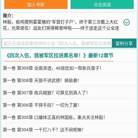
加入书架
点击阅读
简介：
林毅，偷鸡摸狗霍霍猪的“军营钉子户”，终于第三次戴上大红
花，光荣退伍！战友们哭得稀里哗啦——终于送走这个让全连
破防的男人了！六年，整整六年！你知道班长们是怎么过的吗？偷过
炊事班的鸡，吓跑过养殖场的猪，三次入伍三次退伍，愣是把义务兵
复制分享
当成了“终身职业。”如今他终于滚蛋了！花花世界，灯红酒绿，老子
自由了！下一秒，脑海炸响：【叮！系统已绑定。请宿主即刻提交入
《四次入伍，我被军区拉进黑名单！》最新12章节
伍申请表。】林毅：？？？我刚退伍仨小时，你就让我回去？刚进家
门，老爹一拍桌子：“明天相亲！李家姑娘，今年结婚，明年生娃，你
第一卷 第309章 全面渗透，46旅犹如一帮新兵蛋子！
敢说个不字试试？”一边是逼他回部队的系统，一边是逼他传宗接代的
亲爹。林毅深吸一口气，放下筷子，露出一个让全家人血压飙升的笑
第一卷 第308章 天狼不讲武德！搞偷袭！
容。“爸，爷爷，我决定了，我要第四次入伍！”
您要是觉得《
四次入伍，我被军区拉进黑名单！
》还不错的话请不要
第一卷 第307章 练兵贼狠？可算见到真人了！
忘记向您QQ群和微博微信里的朋友推荐哦！
第一卷 第306章 不择手段？一切为了赢！
第一卷 第305章 口嫌体正直的林国栋，重点关注林毅！
第一卷 第304章 一千打八千？这不闹呢嘛！