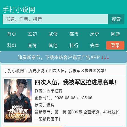
手打小说网
搜索
首页
玄幻
武侠
都市
历史
网游
科幻
言情
其他
排行
完本
登录
追看新章节，下载本站客户端无广告APP
↓↓↓
手打小说网
>
历史小说
> 四次入伍，我被军区拉进黑名单！
四次入伍，我被军区拉进黑名单！
作者：
因果逆转
更新时间：2026-08-08 11:25:06
状态：连载
最新章节：
第一卷 第309章 全面渗透，46旅犹如
一帮新兵蛋子！