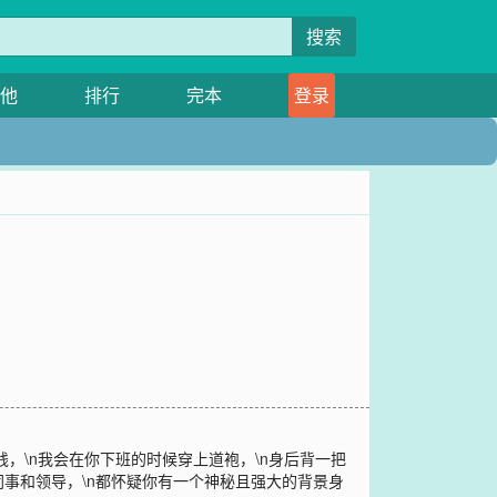
搜索
他
排行
完本
登录
钱，\n我会在你下班的时候穿上道袍，\n身后背一把
的同事和领导，\n都怀疑你有一个神秘且强大的背景身