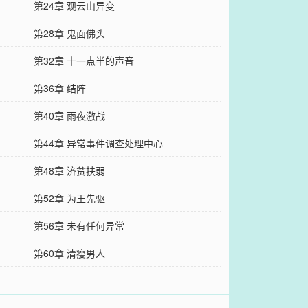
第24章 观云山异变
第28章 鬼面佛头
第32章 十一点半的声音
第36章 结阵
第40章 雨夜激战
第44章 异常事件调查处理中心
第48章 济贫扶弱
第52章 为王先驱
第56章 未有任何异常
第60章 清瘦男人