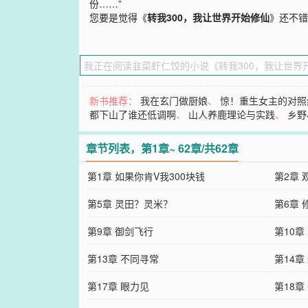
份……”
您要是觉得《
转我300，我让世界开始修仙
》还不错
新书推荐：
我在玄门做厨娘
、
惊！重生女主的对照
都下山了谁还低调啊
、
山人养鹿理论与实践
、
乡野
章节列表，第1章~ 62章/共62章
第1章 如果你肯V我300块钱
第2章 
第5章 灵田？灵米？
第6章
第9章 御剑飞行
第10章
第13章 不同寻常
第14章
第17章 眼力见
第18章