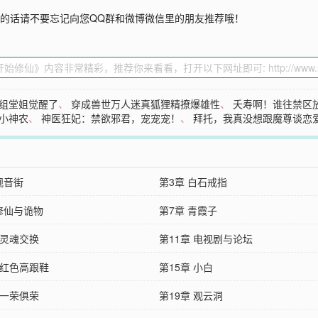
的话请不要忘记向您QQ群和微博微信里的朋友推荐哦！
组堂姐觉醒了
、
穿成兽世万人迷真狐狸精撩爆雄性
、
夭寿啊！谁往禁区
小神农
、
神医狂妃：禁欲邪君，宠宠宠！
、
拜托，我真没想跟魔尊谈恋
观音街
第3章 白石戒指
 修仙与诡物
第7章 青霞子
 灵魂交换
第11章 电视剧与论坛
 红色高跟鞋
第15章 小白
 一荣俱荣
第19章 观云洞