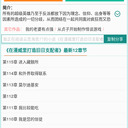
简介：
所有的超级英雄乃至于反派都放下因为理念、信仰、出身等等
因素所造成的一切分歧，从而团结在一起共同面对疯狂而又恐
怖的敌人。虽然不想邀功，但我在里面有着不可磨灭的功劳。因为，
其它作品：
我的老婆有点强
/
从贞子开始制作怪谈游戏
/
我就是那个敌人。
您要是觉得《
在漫威里打造旧日支配者
》还不错的话请不要忘记向您
复制分享
QQ群和微博微信里的朋友推荐哦！
《在漫威里打造旧日支配者》最新12章节
第115章 进入藏骸所
第114章 和外界取得联系
第113章 莫尔迪基安
第112章
第111章 我比较能吃
第110章 我是您的信徒