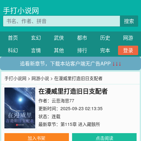
手打小说网
搜索
首页
玄幻
武侠
都市
历史
网游
科幻
言情
其他
排行
完本
登录
追看新章节，下载本站客户端无广告APP
↓↓↓
手打小说网
>
网游小说
> 在漫威里打造旧日支配者
在漫威里打造旧日支配者
作者：
云悲海思77
更新时间：2025-09-23 02:13:35
状态：连载
最新章节：
第115章 进入藏骸所
加入书架
点击阅读