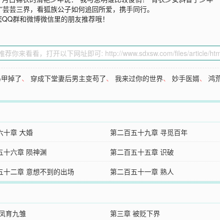
！”芸芸三界，看狐族公子如何追回所爱，携手同行。
您QQ群和微博微信里的朋友推荐哦！
马甲掉了
、
穿成下堂妻后男主变苟了
、
我来过你的世界
、
妙手医婿
、
鸿
六十章 大婚
第二百五十九章 寻觅百年
五十六章 陨神渊
第二百五十五章 识破
五十二章 意想不到的出场
第二百五十一章 熟人
 凤育九雏
第三章 被贬下界