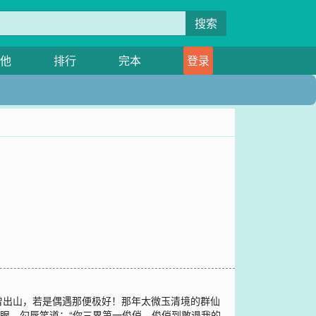
搜索
他
排行
完本
登录
曾出山，若是偶遇那便极好！那年太微玉清境的群仙
眼，勾唇笑道：“你三界第一俊俏，俊俏到敢退我的