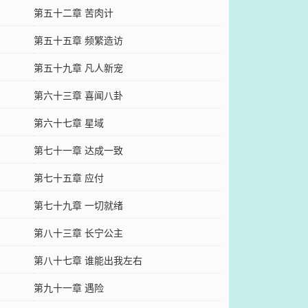
第五十二章 苦肉计
第五十五章 频繁造访
第五十九章 凡人新宠
第六十三章 喜闻八卦
第六十七章 星域
第七十一章 达成一致
第七十五章 应付
第七十九章 一切就绪
第八十三章 长宁公主
第八十七章 谁能出我左右
第九十一章 遇险