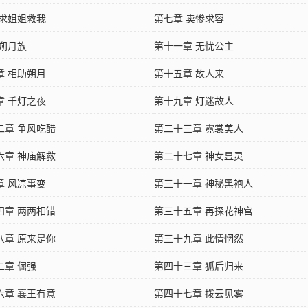
 求姐姐救我
第七章 卖惨求容
 朔月族
第十一章 无忧公主
章 相助朔月
第十五章 故人来
章 千灯之夜
第十九章 灯迷故人
二章 争风吃醋
第二十三章 霓裳美人
六章 神庙解救
第二十七章 神女显灵
章 风凉事变
第三十一章 神秘黑袍人
四章 两两相错
第三十五章 再探花神宫
八章 原来是你
第三十九章 此情惘然
二章 倔强
第四十三章 狐后归来
六章 襄王有意
第四十七章 拨云见雾