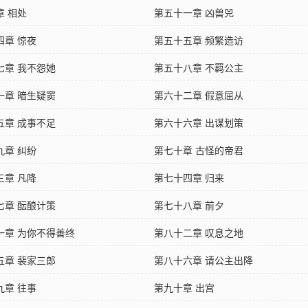
章 相处
第五十一章 凶兽兕
四章 惊夜
第五十五章 频繁造访
七章 我不怨她
第五十八章 不羁公主
一章 暗生疑窦
第六十二章 假意屈从
五章 成事不足
第六十六章 出谋划策
九章 纠纷
第七十章 古怪的帝君
三章 凡降
第七十四章 归来
七章 酝酿计策
第七十八章 前夕
一章 为你不得善终
第八十二章 叹息之地
五章 裴家三郎
第八十六章 请公主出降
九章 往事
第九十章 出宫