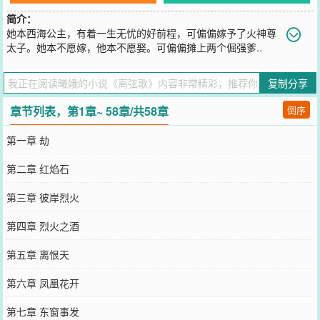
简介：
她本西海公主，有着一生无忧的好前程，可偏偏嫁予了火神尊
太子。她本不愿嫁，他本不愿娶。可偏偏摊上两个倔强爹..
您要是觉得《
离弦歌
》还不错的话请不要忘记向您QQ群和微博微信里
的朋友推荐哦！
复制分享
章节列表，第1章~ 58章/共58章
倒序
第一章 劫
第二章 红焰石
第三章 彼岸烈火
第四章 烈火之酒
第五章 离恨天
第六章 凤凰花开
第七章 东窗事发