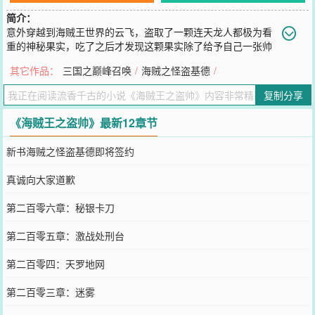
简介：
意外穿越到海贼王世界的云飞，盗取了一颗连天龙人都极为看
重的神秘果实，吃了之后才发现这颗果实除了给予自己一张帅
到爆表的脸之外，貌似没有别的作用了！不过云飞不知道的是，从这
其它作品：
三国之巅峰召唤
/
海贼之怪盗基德
/
一刻起他就已经陷入这个世界最大的秘密当中，而这颗神秘的果实真
的就只有这么简单吗?这是一本纯粹的海贼王同人小说，三无（无神
复制分享
器、无系统、无金手指），三不（不后宫、不无敌、不太监），有的
只是开发到极致的体术、果实能力和霸气。不喜勿喷！QQ交流群：
《海贼王之盗帅》最新12章节
329232892
您要是觉得《
海贼王之盗帅
》还不错的话请不要忘记向您QQ群和微博
新书海贼之怪盗基德即将签约
微信里的朋友推荐哦！
真诚向大家道歉
第二百零六章：秘银卡刀
第二百零五章：激战处刑台
第二百零四：天罗地网
第二百零三章：迷雾