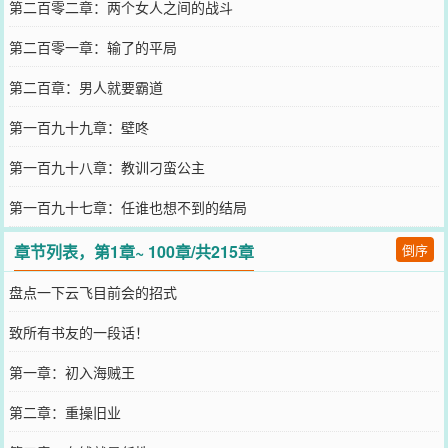
第二百零二章：两个女人之间的战斗
第二百零一章：输了的平局
第二百章：男人就要霸道
第一百九十九章：壁咚
第一百九十八章：教训刁蛮公主
第一百九十七章：任谁也想不到的结局
章节列表，第1章~ 100章/共215章
倒序
盘点一下云飞目前会的招式
致所有书友的一段话！
第一章：初入海贼王
第二章：重操旧业