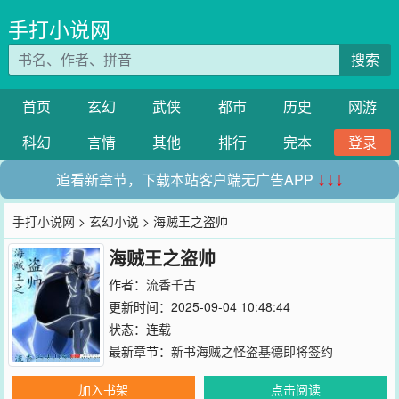
手打小说网
搜索
首页
玄幻
武侠
都市
历史
网游
科幻
言情
其他
排行
完本
登录
追看新章节，下载本站客户端无广告APP
↓↓↓
手打小说网
>
玄幻小说
> 海贼王之盗帅
海贼王之盗帅
作者：
流香千古
更新时间：2025-09-04 10:48:44
状态：连载
最新章节：
新书海贼之怪盗基德即将签约
加入书架
点击阅读