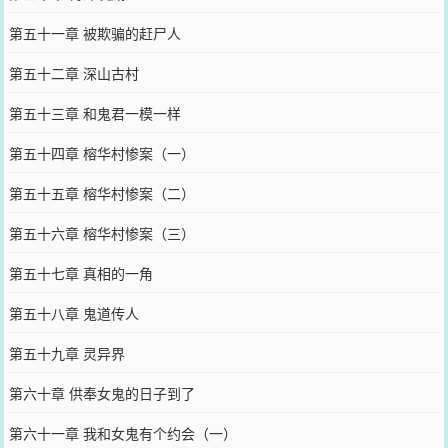
第五十一章 被欺骗的赶尸人
第五十二章 深山古村
第五十三章 和鬼君一模一样
第五十四章 榕华村惨案（一）
第五十五章 榕华村惨案（二）
第五十六章 榕华村惨案（三）
第五十七章 真相的一角
第五十八章 鬼道传人
第五十九章 灵异界
第六十章 供奉女鬼的日子到了
第六十一章 我和女鬼有个约会（一）