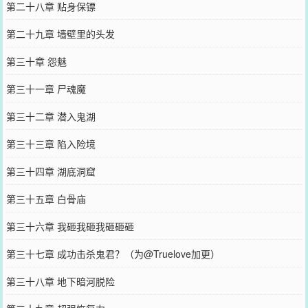
第二十八章 贴身保镖
第二十九章 墙壁里的头发
第三十章 怨魅
第三十一章 尸魂魔
第三十二章 潜入鬼湖
第三十三章 陷入险境
第三十四章 湖底洞窟
第三十五章 白骨庙
第三十六章 我砸我砸我砸砸砸
第三十七章 成功击杀鬼君？（为@Truelove加更）
第三十八章 地下暗河脱险