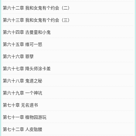
第六十二章 我和女鬼有个约会（二）
第六十三章 我和女鬼有个约会（三）
第六十四章 古曼童和小鬼
第六十五章 维可一怒
第六十六章 罪孽
第六十七章 降头师涂卡差
第六十八章 鬼道之秘
第六十九章 一个神坑
第七十章 无名道书
第七十一章 植物园游玩
第七十二章 人皮骷髅