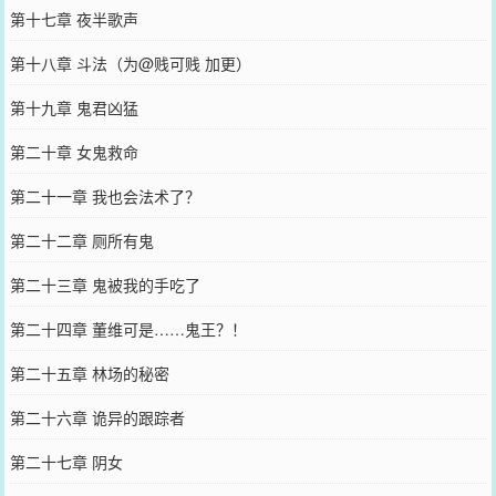
第十七章 夜半歌声
第十八章 斗法（为@贱可贱 加更）
第十九章 鬼君凶猛
第二十章 女鬼救命
第二十一章 我也会法术了？
第二十二章 厕所有鬼
第二十三章 鬼被我的手吃了
第二十四章 董维可是……鬼王？！
第二十五章 林场的秘密
第二十六章 诡异的跟踪者
第二十七章 阴女