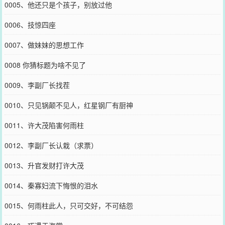
0005、他还只是个孩子，别放过他
0006、技惊四座
0007、做妹妹的思想工作
0008 你猜标题为啥不见了
0009、李副厂长找茬
0010、只见锅颠不见人，红星钢厂有厨神
0011、许大茂陷害何雨柱
0012、李副厂长认栽（求票）
0013、升官发财打许大茂
0014、秦寡妇流下悔恨的泪水
0015、何雨柱此人，只可交好，不可结怨