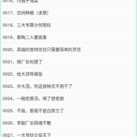
0016、巧遇于海棠
0017、空间种粮（求票）
0018、三大爷算计何雨柱
0019、蔡陶二人要挑事
0020、高端的食材往往只需要简单的烹饪
0021、杨厂长吃撑了
0022、给大领导做饭
0023、许大茂，你这放映员不用干了
0024、一碗疙瘩汤，喝了想老娘
0025、不装，那我不是白努力了
0026、李副厂长阴魂不散
0027、一大爷妙计安天下