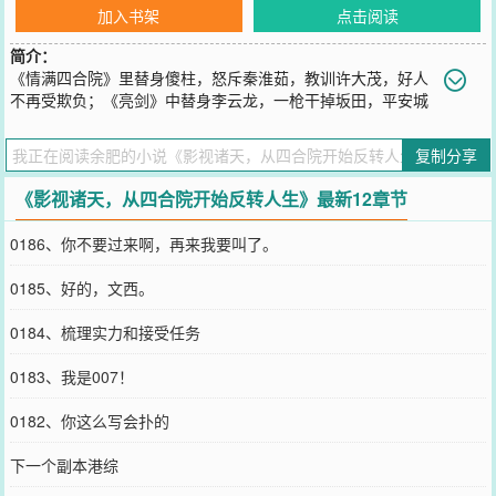
加入书架
点击阅读
简介：
《情满四合院》里替身傻柱，怒斥秦淮茹，教训许大茂，好人
不再受欺负；《亮剑》中替身李云龙，一枪干掉坂田，平安城
我想出就出想进就进，鬼子算老几。这一世，老子第一，天王老子第
三，旅长第二；《书剑》综武，拳打陈家洛，干掉乾骚包，骆冰是我
复制分享
的，李沅芷是我的，香香公主可以是我的，谁敢不把我奔雷手文泰来
放在眼里；《倩女幽魂》中，宁采臣你听我一句劝，女鬼水多放开让
《影视诸天，从四合院开始反转人生》最新12章节
我来。大威天龙，世尊地藏，般若诸佛，般若巴麻空……每一部影
视，都是一段精彩的人生，何雨柱能自由穿梭影视世界，按自己的想
0186、你不要过来啊，再来我要叫了。
法肆意反转人生。好的归我；坏的去死，天心即我心，我意乃天意，
修行本就不是为了行侠仗义，而是快意恩仇啊。PS：影视副本包括但
0185、好的，文西。
不限于以上举例，可以私人订制。
您要是觉得《
影视诸天，从四合院开始反转人生
》还不错的话请不要
0184、梳理实力和接受任务
忘记向您QQ群和微博微信里的朋友推荐哦！
0183、我是007！
0182、你这么写会扑的
下一个副本港综