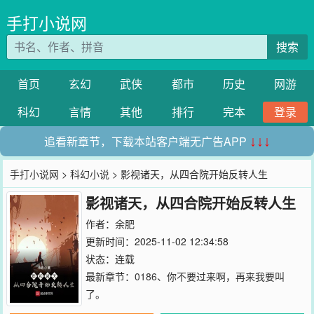
手打小说网
搜索
首页
玄幻
武侠
都市
历史
网游
科幻
言情
其他
排行
完本
登录
追看新章节，下载本站客户端无广告APP
↓↓↓
手打小说网
>
科幻小说
> 影视诸天，从四合院开始反转人生
影视诸天，从四合院开始反转人生
作者：
余肥
更新时间：2025-11-02 12:34:58
状态：连载
最新章节：
0186、你不要过来啊，再来我要叫
了。