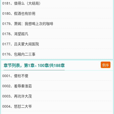
0181、值得么（大结局）
0180、假酒也有妙用
0179、萧嫣：我想喝上次的咖啡
0178、渴望超凡
0177、吕夫蒙大闹医院
0176、包厢内二三事
章节列表，第1章~ 100章/共188章
倒序
0001、傻柱不傻
0002、羞辱秦淮茹
0003、再坑许大茂
0004、怒怼二大爷