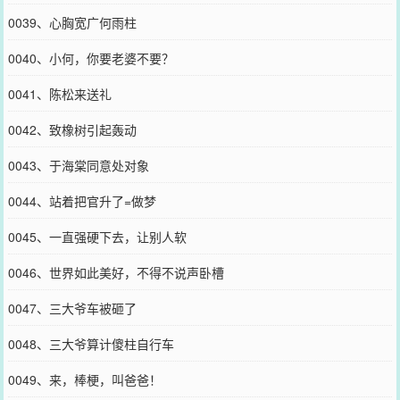
0039、心胸宽广何雨柱
0040、小何，你要老婆不要？
0041、陈松来送礼
0042、致橡树引起轰动
0043、于海棠同意处对象
0044、站着把官升了=做梦
0045、一直强硬下去，让别人软
0046、世界如此美好，不得不说声卧槽
0047、三大爷车被砸了
0048、三大爷算计傻柱自行车
0049、来，棒梗，叫爸爸！