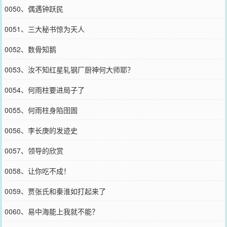
0050、偶遇钟跃民
0051、三大秘书惊为天人
0052、数骨知鹅
0053、汝不知红星轧钢厂厨神何大师耶？
0054、何雨柱要进局子了
0055、何雨柱身陷囹圄
0056、李长庚的发迹史
0057、领导的欣赏
0058、让你吃不成！
0059、贾张氏和秦淮如打起来了
0060、易中海能上我就不能？