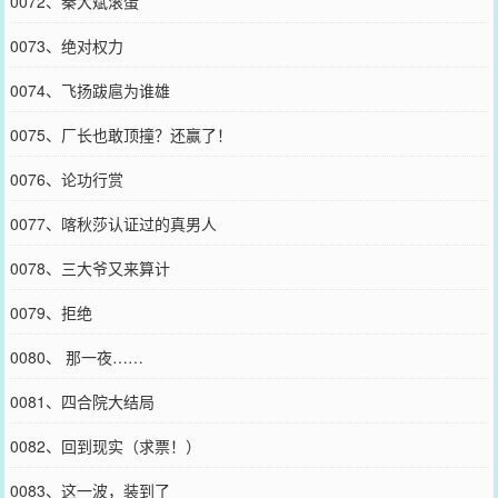
0072、秦大斌滚蛋
0073、绝对权力
0074、飞扬跋扈为谁雄
0075、厂长也敢顶撞？还赢了！
0076、论功行赏
0077、喀秋莎认证过的真男人
0078、三大爷又来算计
0079、拒绝
0080、 那一夜……
0081、四合院大结局
0082、回到现实（求票！）
0083、这一波，装到了