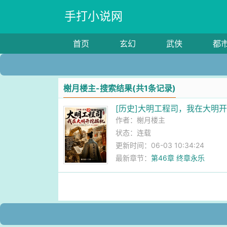
手打小说网
首页
玄幻
武侠
都
榭月楼主-搜索结果(共1条记录)
[历史]大明工程司，我在大明
作者：
榭月楼主
状态：连载
更新时间：06-03 10:34:24
最新章节：
第46章 终章永乐