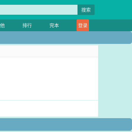
搜索
他
排行
完本
登录