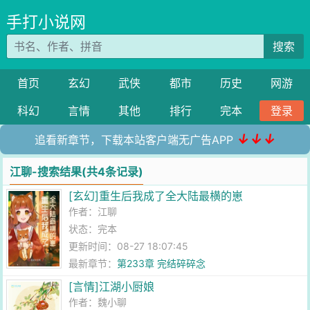
手打小说网
搜索
首页
玄幻
武侠
都市
历史
网游
科幻
言情
其他
排行
完本
登录
↓↓↓
追看新章节，下载本站客户端无广告APP
江聊-搜索结果(共4条记录)
[玄幻]重生后我成了全大陆最横的崽
作者：
江聊
状态：完本
更新时间：08-27 18:07:45
最新章节：
第233章 完结碎碎念
[言情]江湖小厨娘
作者：
魏小聊