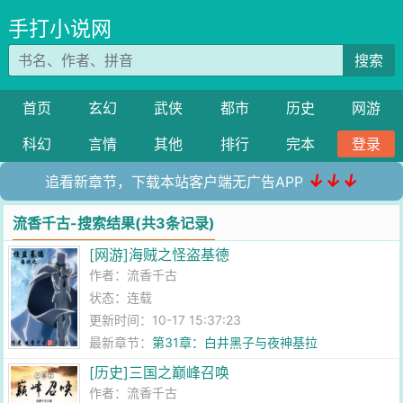
手打小说网
搜索
首页
玄幻
武侠
都市
历史
网游
科幻
言情
其他
排行
完本
登录
↓↓↓
追看新章节，下载本站客户端无广告APP
流香千古-搜索结果(共3条记录)
[网游]海贼之怪盗基德
作者：
流香千古
状态：连载
更新时间：10-17 15:37:23
最新章节：
第31章：白井黑子与夜神基拉
[历史]三国之巅峰召唤
作者：
流香千古