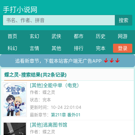
手打小说网
搜索
首页
玄幻
武侠
都市
历史
网游
科幻
言情
其他
排行
完本
登录
↓↓↓
追看新章节，下载本站客户端无广告APP
蝶之灵-搜索结果(共2条记录)
[其他]全能中单（电竞）
作者：
蝶之灵
状态：完本
更新时间：10-24 22:01:04
最新章节：
第211章 番外01
[其他]逃离图书馆
作者：
蝶之灵