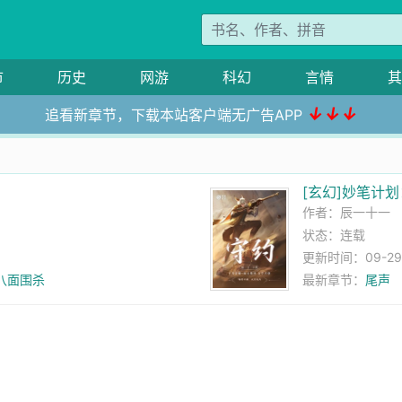
市
历史
网游
科幻
言情
其
↓↓↓
追看新章节，下载本站客户端无广告APP
[玄幻]妙笔计
作者：
辰一十一
状态：连载
更新时间：09-29 0
八面围杀
最新章节：
尾声