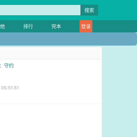
搜索
他
排行
完本
登录
划：守约
5:51:51