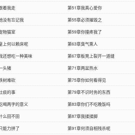
章跟着我走
第51章我真心爱你
章她没有忘记我
第55章必须摧毁之
章宠物猫室
第59章你撞疼我了
章皇上何以赖床呢
第63章臭气熏人
章我还想吃一种美味
第67章板凳上裂开一道缝
章一头猪
第71章两盆热水
章铁树难砍
第75章你如何看得见
章吐痰的事
第79章不识时务的东西
章吃喝两字的意义
第83章你们不吃晚饭吗
章什么田不田
第87章我揉揉脚
章只能力拼了
第91章何须自相残杀呢